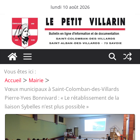
Passer
lundi 10 août 2026
au
contenu
Vous êtes ici :
Accueil
Mairie
Vœux municipaux à Saint-Colomban-des-Villards
Pierre-Yves Bonnivard : « Le rétablissement de la
liaison Sybelles n’est plus possible »