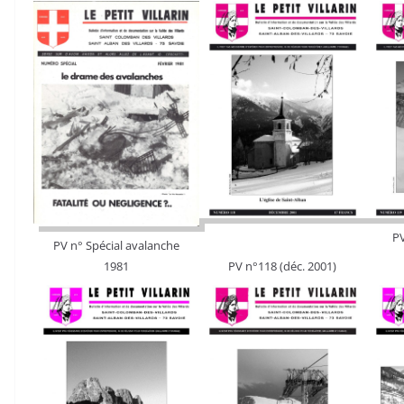
PV
PV n° Spécial avalanche
1981
PV n°118 (déc. 2001)