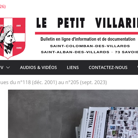
26)
stauration de l’église de Saint-Colomban
tton : « Je voudrais la voir belle ! »
’expérience
ture avec À la Croisée des chemins
nements de la téléphonie mobile et la distribution postale
PV
AUDIOS & VIDÉOS
LIENS
CONTACTEZ-NOUS
es du n°118 (déc. 2001) au n°205 (sept. 2023)