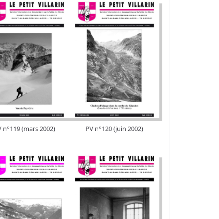
 n°119 (mars 2002)
PV n°120 (juin 2002)