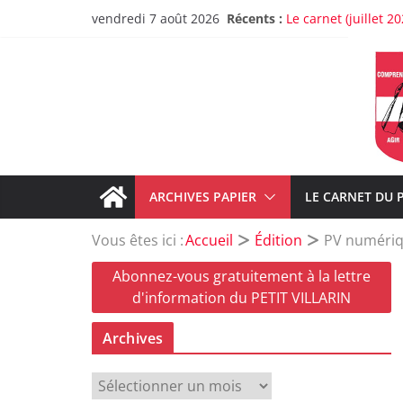
Passer
Récents :
Le carnet (juillet 20
vendredi 7 août 2026
au
Lancement de la re
Christine Frasson-Bo
contenu
Greg, un pompier d
À propos de la rup
Sur les dysfonction
ARCHIVES PAPIER
LE CARNET DU 
Vous êtes ici :
Accueil
Édition
PV numériqu
Abonnez-vous gratuitement à la lettre
d'information du PETIT VILLARIN
Archives
A