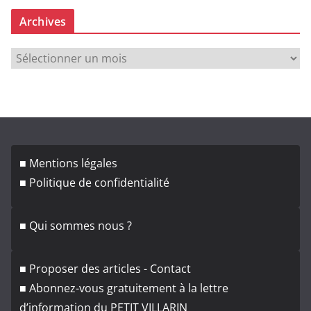
Archives
A
r
c
h
i
v
■ Mentions légales
e
■ Politique de confidentialité
s
■ Qui sommes nous ?
■ Proposer des articles - Contact
■ Abonnez-vous gratuitement à la lettre
d’information du PETIT VILLARIN