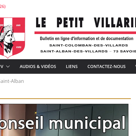
26)
stauration de l’église de Saint-Colomban
tton : « Je voudrais la voir belle ! »
’expérience
ture avec À la Croisée des chemins
nements de la téléphonie mobile et la distribution postale
PV
AUDIOS & VIDÉOS
LIENS
CONTACTEZ-NOUS
aint-Alban