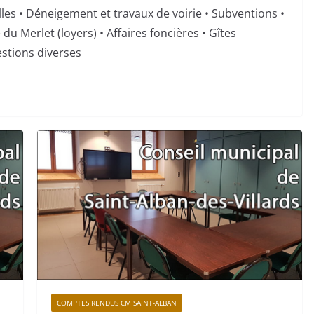
relles • Déneigement et travaux de voirie • Subventions •
du Merlet (loyers) • Affaires foncières • Gîtes
stions diverses
COMPTES RENDUS CM SAINT-ALBAN