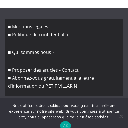
h
i
v
■ Mentions légales
e
■ Politique de confidentialité
s
■ Qui sommes nous ?
■ Proposer des articles - Contact
■ Abonnez-vous gratuitement à la lettre
d’information du PETIT VILLARIN
Nous utilisons des cookies pour vous garantir la meilleure
expérience sur notre site web. Si vous continuez à utiliser ce
site, nous supposerons que vous en êtes satisfait.
Copyright © 2026
Le Petit Villarin
. Tous droits réservés.
OK