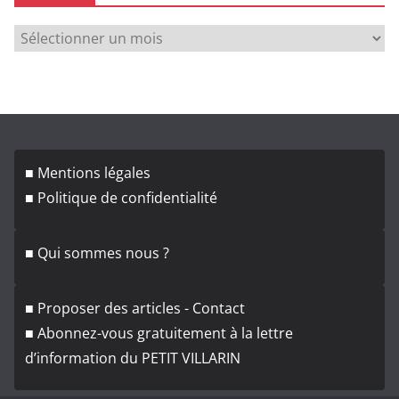
A
r
c
h
i
v
■ Mentions légales
e
■ Politique de confidentialité
s
■ Qui sommes nous ?
■ Proposer des articles - Contact
■ Abonnez-vous gratuitement à la lettre
d’information du PETIT VILLARIN