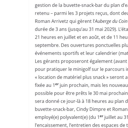
gestion de la buvette-snack-bar du plan d
retenu – parmi les 3 projets reçus, dont de
Roman Arrivetz qui gèrent l’
Auberge du Coin
durée de 3 ans (jusqu’au 31 mai 2029). L’ét
21 heures en juillet et en août, et de 11 heu
septembre. Des ouvertures ponctuelles plus 
événements sportifs et leur calendrier (m
Les gérants proposeront également (avant 
pour pratiquer le minigolf sur le parcours 
« location de matériel plus snack » seront 
er
fixée au 1
juin prochain, mais les nouveaux 
possible pour être prêts le 30 mai prochain 
sera donné ce jour-là à 18 heures au plan d
buvette-snack-bar, Cindy Dimpre et Roman 
er
employé(e) polyvalent(e) (du 1
juillet au 3
l’encaissement, l’entretien des espaces de 