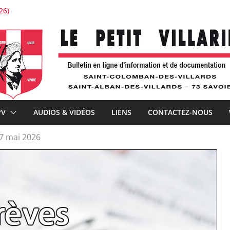
26)
stauration de l’église de Saint-Colomban
tton : « Je voudrais la voir belle ! »
’expérience
ture avec À la Croisée des chemins
nements de la téléphonie mobile et la distribution postale
PV
AUDIOS & VIDÉOS
LIENS
CONTACTEZ-NOUS
7 mai 2026