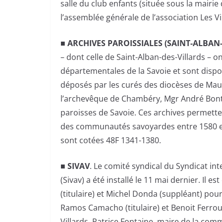
salle du club enfants (située sous la mairie
l’assemblée générale de l’association Les Vi
■ ARCHIVES PAROISSIALES (SAINT-ALBAN
– dont celle de Saint-Alban-des-Villards – 
départementales de la Savoie et sont dispo
déposés par les curés des diocèses de Maur
l’archevêque de Chambéry, Mgr André Bonte
paroisses de Savoie. Ces archives permetten
des communautés savoyardes entre 1580 et 
sont cotées 48F 1341-1380.
■ SIVAV
. Le comité syndical du Syndicat in
(Sivav) a été installé le 11 mai dernier. Il
(titulaire) et Michel Donda (suppléant) pou
Ramos Camacho (titulaire) et Benoit Ferro
Villards. Patrice Fontaine, maire de la com