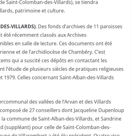
 de Saint-Colomban-des-Villards), se tiendra
llards, patrimoine et culture.
-DES-VILLARDS)
. Des fonds d’archives de 11 paroisses
ont été récemment classés aux Archives
nibles en salle de lecture. Ces documents ont été
ienne et de l’archidiocèse de Chambéry. C’est
ms qui a suscité ces dépôts en contactant les
t l’étude de plusieurs siècles de pratiques religieuses
1979. Celles concernant Saint-Alban-des-Villards
tercommunal des vallées de l’Arvan et des Villards
 est composé de 27 conseillers dont Jacqueline Dupenloup
r la commune de Saint-Alban-des-Villards, et Sandrine
ud (suppléant) pour celle de Saint-Colomban-des-
mune de Villarembert a été élu président. Quatre vice-