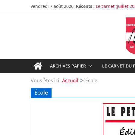
Passer
Récents :
Le carnet (juillet 20
vendredi 7 août 2026
au
Lancement de la re
Christine Frasson-Bo
contenu
Greg, un pompier d
À propos de la rup
Sur les dysfonction
ARCHIVES PAPIER
LE CARNET DU 
Vous êtes ici :
Accueil
École
École