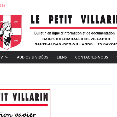
26)
stauration de l’église de Saint-Colomban
tton : « Je voudrais la voir belle ! »
’expérience
ture avec À la Croisée des chemins
nements de la téléphonie mobile et la distribution postale
PV
AUDIOS & VIDÉOS
LIENS
CONTACTEZ-NOUS