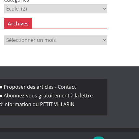
Archives
A
r
c
h
i
v
■ Proposer des articles - Contact
e
■ Abonnez-vous gratuitement à la lettre
s
d’information du PETIT VILLARIN