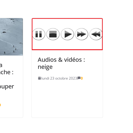
Audios & vidéos :
a
neige
nche :
lundi 23 octobre 2023
0
ouper
0