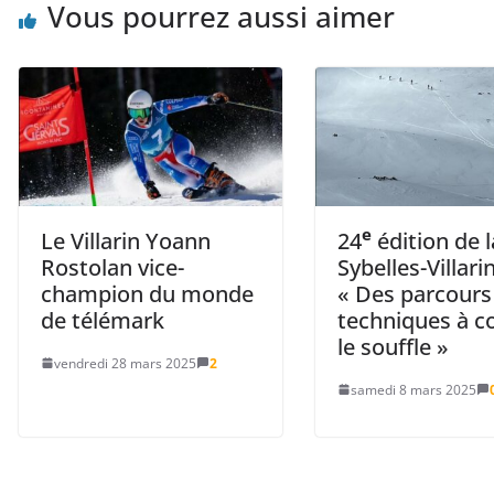
Vous pourrez aussi aimer
e
Le Villarin Yoann
24
édition de l
Rostolan vice-
Sybelles-Villari
champion du monde
« Des parcours
de télémark
techniques à c
le souffle »
vendredi 28 mars 2025
2
samedi 8 mars 2025