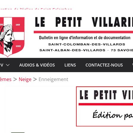
ration de l’église de Saint-Colomban
 : « Je voudrais la voir belle ! »
périence
 avec À la Croisée des chemins
nts de la téléphonie mobile et la distribution postale
PV
AUDIOS & VIDÉOS
LIENS
CONTACTEZ-NOUS
thèmes
Neige
Enneigement