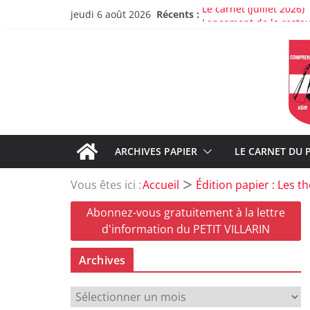
Passer
Récents :
Le carnet (juillet 2026)
jeudi 6 août 2026
au
Lancement de la restau
Christine Frasson-Botton
contenu
Greg, un pompier d’ex
À propos de la rupture
Sur les dysfonctionneme
ARCHIVES PAPIER
LE CARNET DU 
Vous êtes ici :
Accueil
Édition papier : Les 
Abonnez-vous gratuitement à la lettre
d'information du PETIT VILLARIN
Archives
A