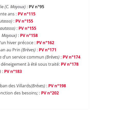
ble
(C. Mayoux)
:
PV n°95
nte ans :
PV n°115
utasso)
:
PV n°155
Pautasso)
:
PV n°155
. Mayoux)
:
PV n°158
’un hiver précoce :
PV n°162
nan au Prin
(Brèves)
:
PV n°171
ce d’un service commun
(Brèves)
:
PV n°174
 déneigement à été sous traité:
PV n°178
s)
:
PV n°183
lban des Villards
(Brèves)
:
PV n°198
onction des besoins
;
:
PV n°202