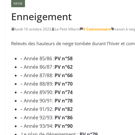
NEIGE
Enneigement
lundi 16 octobre 2023
Le Petit Villarin
0 Commentaire
canon à nei
Relevés des hauteurs de neige tombée durant l’hiver et com
– Année 85/86 :
PV n°58
– Année 86/87 :
PV n°62
– Année 87/88:
PV n°66
– Année 88/89:
PV n°70
– Année 89/90:
PV n°74
– Année 90/91:
PV n°78
– Année 91/92:
PV n°82
– Année 92/93:
PV n°86
– Année 93/94:
PV n°90
Le plan de déneigement :
PV n°79