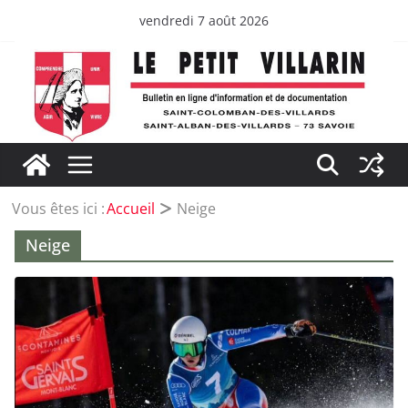
Passer
vendredi 7 août 2026
au
contenu
Vous êtes ici :
Accueil
Neige
Neige