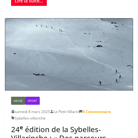
Lire la suite...
NEIGE
SPORT
samedi 8 mars 2025
Le Petit Villarin
0 Commentaire
Sybelles-villariche
e
24
édition de la Sybelles-
Villarinche : « Des parcours