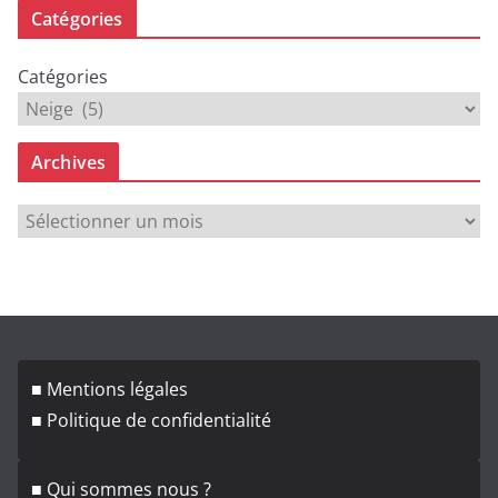
Catégories
Catégories
Archives
A
r
c
h
i
v
■ Mentions légales
e
■ Politique de confidentialité
s
■ Qui sommes nous ?