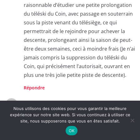
raisonnable d’étudier une petite prolongation
du téléski du Coin, avec passage en souterrain
sous la piste venant du télésiège, ce qui
permettrait de le rejoindre pour achever la
descente, prolongeant ainsi la saison de peut-
être deux semaines, ceci à moindre frais (Je n’ai
jamais compris la suppression du téléski du
Coin, qui précisément l’autorisait, ouvrant en
plus une très jolie petite piste de descente).
Répondre
lionel perinel
Nous utilisons des cookies pour vous garantir la meilleure
jeudi 24 juillet 2025 à 14h05
Permalien
expérience sur notre site web. Si vous continuez à utiliser ce
site, nous supposerons que vous en êtes satisfait.
Merci pour cet excellent article et reflexion sur
OK
un sujet qui malheureusement va concerner