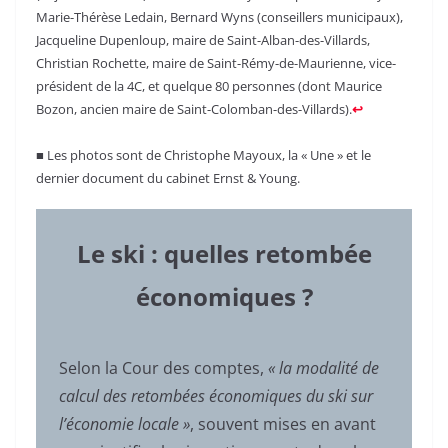
Marie-Thérèse Ledain, Bernard Wyns (conseillers municipaux),
Jacqueline Dupenloup, maire de Saint-Alban-des-Villards,
Christian Rochette, maire de Saint-Rémy-de-Maurienne, vice-
président de la 4C, et quelque 80 personnes (dont Maurice
Bozon, ancien maire de Saint-Colomban-des-Villards).
↩︎
■ Les photos sont de Christophe Mayoux, la « Une » et le
dernier document du cabinet Ernst & Young.
Le ski : quelles retombée
économiques ?
Selon la Cour des comptes,
« la modalité de
calcul des retombées économiques du ski sur
l’économie locale »
, souvent mises en avant