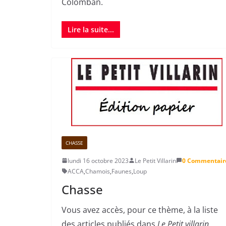
Colomban.
Lire la suite...
CHASSE
lundi 16 octobre 2023
Le Petit Villarin
0 Commentair
ACCA
,
Chamois
,
Faunes
,
Loup
Chasse
Vous avez accès, pour ce thème, à la liste
des articles publiés dans
Le Petit villarin