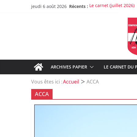
Passer
Récents :
Le carnet (juillet 2026)
jeudi 6 août 2026
au
Lancement de la restau
Christine Frasson-Botton
contenu
Greg, un pompier d’ex
À propos de la rupture
Sur les dysfonctionneme
ARCHIVES PAPIER
LE CARNET DU 
Vous êtes ici :
Accueil
ACCA
ACCA