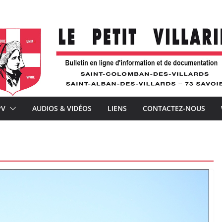
ration de l’église de Saint-Colomban
 : « Je voudrais la voir belle ! »
périence
 avec À la Croisée des chemins
nts de la téléphonie mobile et la distribution postale
PV
AUDIOS & VIDÉOS
LIENS
CONTACTEZ-NOUS