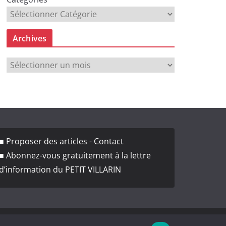
Archives
A
r
c
h
i
v
■ Proposer des articles - Contact
e
■ Abonnez-vous gratuitement à la lettre
s
d’information du PETIT VILLARIN