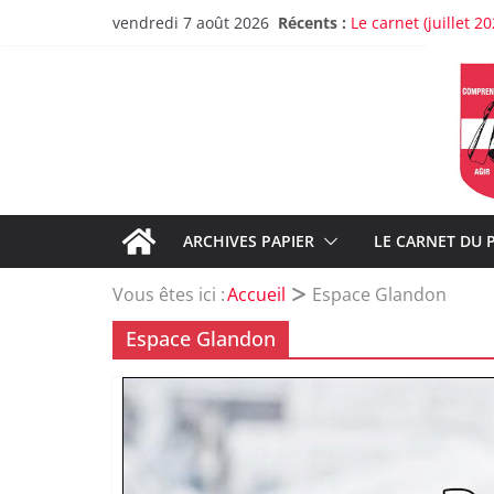
Passer
Récents :
Le carnet (juillet 20
vendredi 7 août 2026
au
Lancement de la re
Christine Frasson-Bo
contenu
Greg, un pompier d
À propos de la rup
Sur les dysfonction
ARCHIVES PAPIER
LE CARNET DU 
Vous êtes ici :
Accueil
Espace Glandon
Espace Glandon