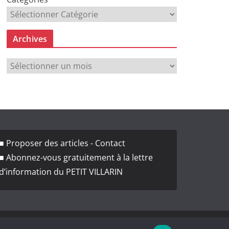
Archives
A
r
c
h
i
v
■ Proposer des articles - Contact
e
■ Abonnez-vous gratuitement à la lettre
s
d’information du PETIT VILLARIN