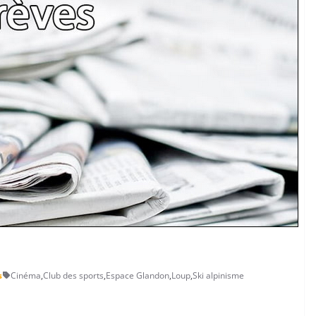
s
Cinéma
,
Club des sports
,
Espace Glandon
,
Loup
,
Ski alpinisme