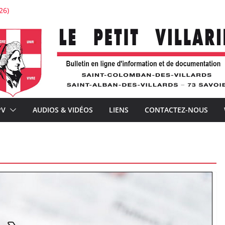
26)
stauration de l’église de Saint-Colomban
tton : « Je voudrais la voir belle ! »
’expérience
ture avec À la Croisée des chemins
nements de la téléphonie mobile et la distribution postale
PV
AUDIOS & VIDÉOS
LIENS
CONTACTEZ-NOUS