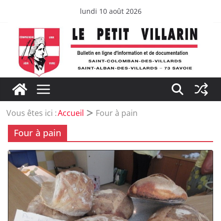
Passer
lundi 10 août 2026
au
contenu
Vous êtes ici :
Accueil
Four à pain
Four à pain