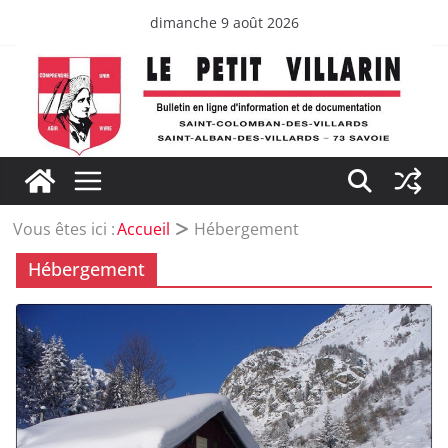
Passer
dimanche 9 août 2026
au
contenu
Vous êtes ici :
Accueil
Hébergement
Hébergement