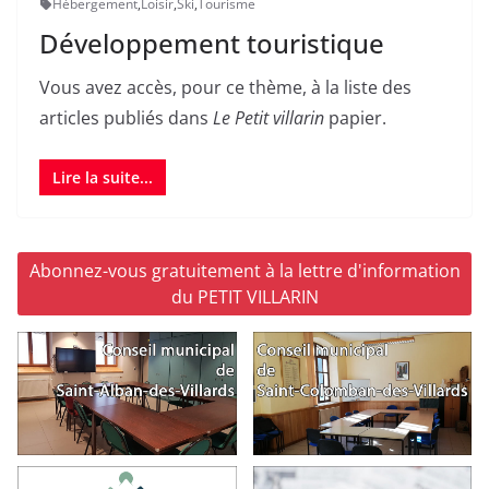
Hébergement
,
Loisir
,
Ski
,
Tourisme
Développement touristique
Vous avez accès, pour ce thème, à la liste des
articles publiés dans
Le Petit villarin
papier.
Lire la suite...
Abonnez-vous gratuitement à la lettre d'information
du PETIT VILLARIN