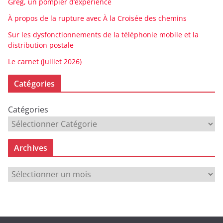
Greg, un pompier d’expérience
À propos de la rupture avec À la Croisée des chemins
Sur les dysfonctionnements de la téléphonie mobile et la
distribution postale
Le carnet (juillet 2026)
Catégories
Catégories
Archives
A
r
c
h