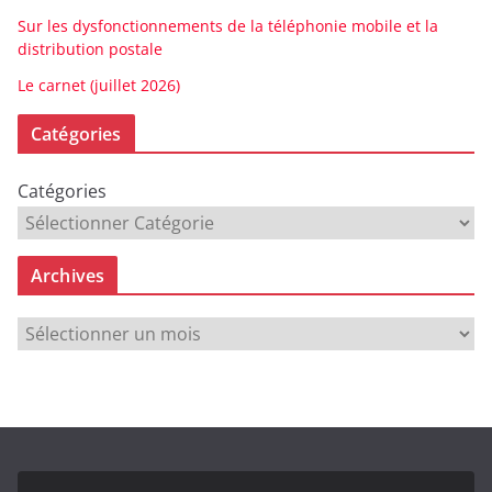
Sur les dysfonctionnements de la téléphonie mobile et la
distribution postale
Le carnet (juillet 2026)
Catégories
Catégories
Archives
A
r
c
h
i
v