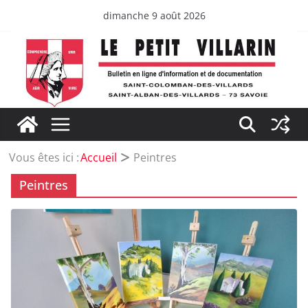
Passer
dimanche 9 août 2026
au
contenu
Vous êtes ici :
Accueil
Peintres
Peintres