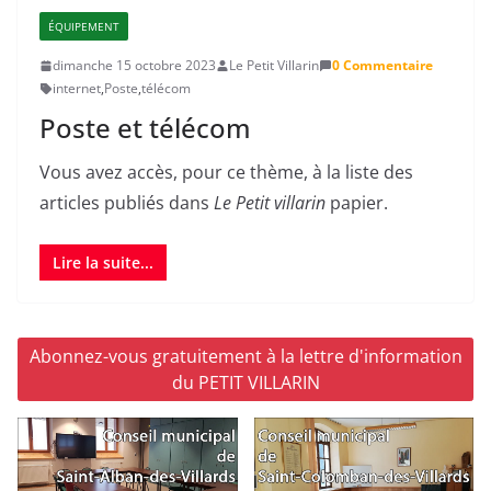
ÉQUIPEMENT
dimanche 15 octobre 2023
Le Petit Villarin
0 Commentaire
internet
,
Poste
,
télécom
Poste et télécom
Vous avez accès, pour ce thème, à la liste des
articles publiés dans
Le Petit villarin
papier.
Lire la suite...
Abonnez-vous gratuitement à la lettre d'information
du PETIT VILLARIN