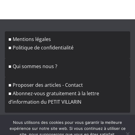
r
c
h
i
v
■ Mentions légales
e
■ Politique de confidentialité
s
■ Qui sommes nous ?
■ Proposer des articles - Contact
■ Abonnez-vous gratuitement à la lettre
d’information du PETIT VILLARIN
Nous utilisons des cookies pour vous garantir la meilleure
expérience sur notre site web. Si vous continuez à utiliser ce
site, nous supposerons que vous en êtes satisfait.