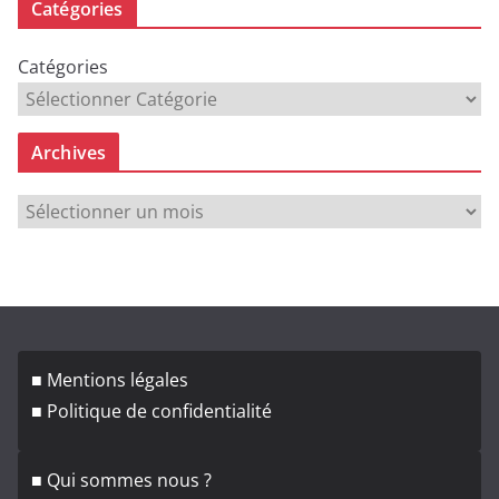
Catégories
Catégories
Archives
A
r
c
h
i
v
■ Mentions légales
e
■ Politique de confidentialité
s
■ Qui sommes nous ?