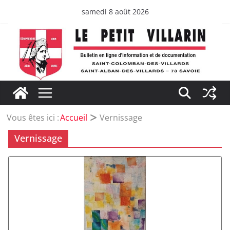
Passer
samedi 8 août 2026
au
contenu
Vous êtes ici :
Accueil
Vernissage
Vernissage