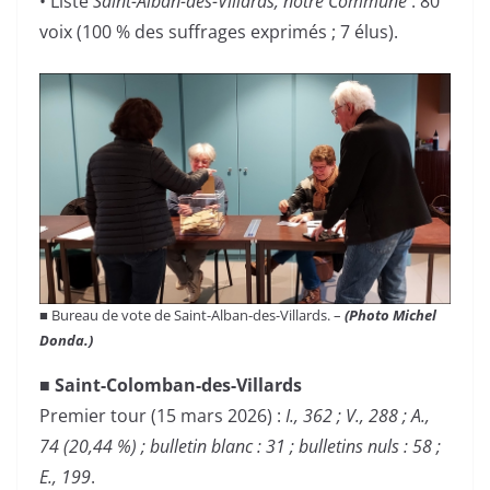
• Liste
Saint-Alban-des-Villards, notre Commune
: 80
voix (100 % des suffrages exprimés ; 7 élus).
■ Bureau de vote de Saint-Alban-des-Villards. –
(Photo Michel
Donda.)
■ Saint-Colomban-des-Villards
Premier tour (15 mars 2026) :
I., 362 ; V., 288 ; A.,
74 (20,44 %) ; bulletin blanc : 31 ; bulletins nuls : 58 ;
E., 199
.