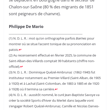
Chalon-sur-Saône (80 % des migrants de 1851
sont peigneurs de chanvre).
Philippe De Mario
__________________________________________________
(1) N. D. L. R. : mot qu’on orthographie parfois
Ban’nes
pour
montrer où se situe l’accent tonique de sa prononciation en
patois.
↩︎
(2) Au recensement effectué en février 2025, la commune de
Saint-Alban-des-Villards comptait 99 habitants (chiffre non-
officiel).
↩︎
(3) N. D. L. R. : Dominique Quézel-Ambrunaz (1862-1940) fut
instituteur notamment au Premier-Villard (Saint-Alban, de 1905
à 1920) et à Lachal (Saint-Colomban, de 1883 à 1885 et de 1920
à 1928) où il termina sa carrière.
↩︎
(4) N. D. L. R. : aussitôt nommé, le curé Jean-Baptiste Savoye va
créer la société Sports d’hiver du Merlet dans laquelle vont
s’engager Robert Quézel-Ambrunaz, Camille et Nicolas Darves-