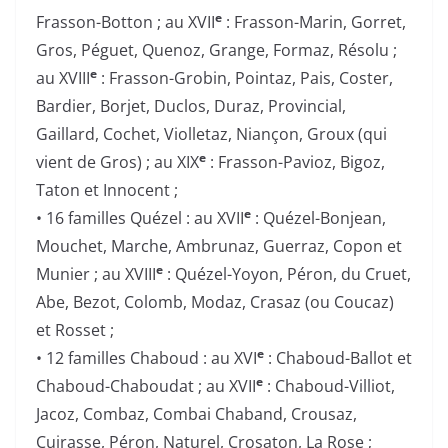
e
Frasson-Botton ; au XVII
: Frasson-Marin, Gorret,
Gros, Péguet, Quenoz, Grange, Formaz, Résolu ;
e
au XVIII
: Frasson-Grobin, Pointaz, Pais, Coster,
Bardier, Borjet, Duclos, Duraz, Provincial,
Gaillard, Cochet, Violletaz, Niançon, Groux (qui
e
vient de Gros) ; au XIX
: Frasson-Pavioz, Bigoz,
Taton et Innocent ;
e
• 16 familles Quézel : au XVII
: Quézel-Bonjean,
Mouchet, Marche, Ambrunaz, Guerraz, Copon et
e
Munier ; au XVIII
: Quézel-Yoyon, Péron, du Cruet,
Abe, Bezot, Colomb, Modaz, Crasaz (ou Coucaz)
et Rosset ;
e
• 12 familles Chaboud : au XVI
: Chaboud-Ballot et
e
Chaboud-Chaboudat ; au XVII
: Chaboud-Villiot,
Jacoz, Combaz, Combai Chaband, Crousaz,
Cuirasse, Péron, Naturel, Crosaton, La Rose ;