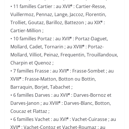
e
• 11 familles Cartier : au XVII
: Cartier-Resse,
Vuillermoz, Pennaz, Lange, Jaccoz, Florentin,
e
Trolliet, Goutaz, Barilloz, Battezon ; au XIX
:
Cartier-Million ;
e
• 10 familles Portaz : au XVII
: Portaz-Daguet,
e
Mollard, Cadet, Tornarin ; au XVIII
: Portaz-
Mollard, Villiot, Peinaz, Frequentin, Trouillandoux,
Charpin et Quenoz ;
e
• 7 familles Frasse : au XVII
: Frasse-Sombet ; au
e
XVIII
: Frasse-Matton, Botton ou Bottin,
Barraquin, Borjet, Tabachet ;
e
• 6 familles Darves : au XVII
: Darves-Bornoz et
e
Darves-Janon ; au XVIII
: Darves-Blanc, Botton,
Coucaz et Flattaz ;
e
• 6 familles Vachet : au XVI
: Vachet-Cuirasse ; au
e
XVII
: Vachet-Contoz et Vachet-Roumaz ; au