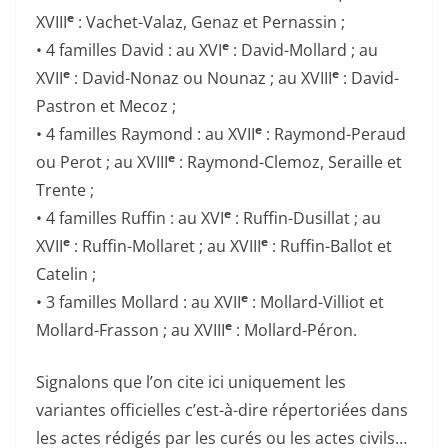
e
XVIII
: Vachet-Valaz, Genaz et Pernassin ;
e
• 4 familles David : au XVI
: David-Mollard ; au
e
e
XVII
: David-Nonaz ou Nounaz ; au XVIII
: David-
Pastron et Mecoz ;
e
• 4 familles Raymond : au XVII
: Raymond-Peraud
e
ou Perot ; au XVIII
: Raymond-Clemoz, Seraille et
Trente ;
e
• 4 familles Ruffin : au XVI
: Ruffin-Dusillat ; au
e
e
XVII
: Ruffin-Mollaret ; au XVIII
: Ruffin-Ballot et
Catelin ;
e
• 3 familles Mollard : au XVII
: Mollard-Villiot et
e
Mollard-Frasson ; au XVIII
: Mollard-Péron.
Signalons que l’on cite ici uniquement les
variantes officielles c’est-à-dire répertoriées dans
les actes rédigés par les curés ou les actes civils…