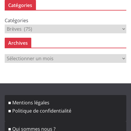
Catégories
Catégories
Archives
A
r
c
h
i
v
■ Mentions légales
e
■ Politique de confidentialité
s
■ Qui sommes nous ?