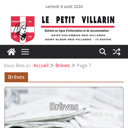
Passer
samedi 8 août 2026
au
contenu
Vous êtes ici :
Accueil
Brèves
Page 7
Brèves