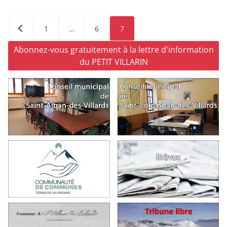
Pagination
1
…
6
7
des
publications
Abonnez-vous gratuitement à la lettre d'information
du PETIT VILLARIN