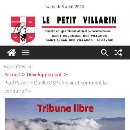
Passer
samedi 8 août 2026
au
contenu
Vous êtes ici :
Accueil
Développement
Paul Paret : « Quelle DSP choisir et comment la
conduire ? »