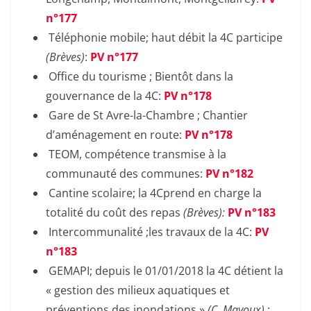
n°177
Téléphonie mobile; haut débit la 4C participe
(Brèves)
:
PV n°177
Office du tourisme ; Bientôt dans la
gouvernance de la 4C:
PV n°178
Gare de St Avre-la-Chambre ; Chantier
d’aménagement en route:
PV n°178
TEOM, compétence transmise à la
communauté des communes:
PV n°182
Cantine scolaire; la 4Cprend en charge la
totalité du coût des repas
(Brèves):
PV n°183
Intercommunalité ;les travaux de la 4C:
PV
n°183
GEMAPI; depuis le 01/01/2018 la 4C détient la
« gestion des milieux aquatiques et
préventions des inondations »
(C. Mayoux)
: