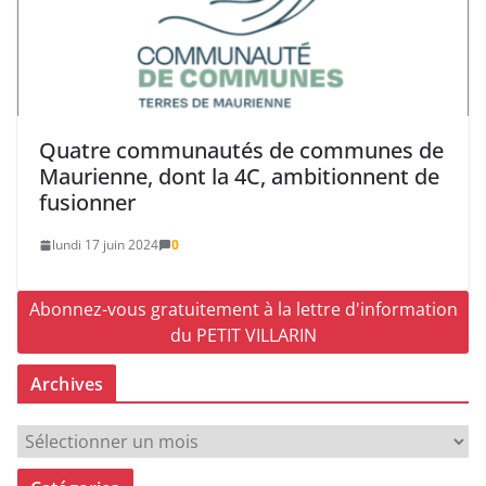
Quatre communautés de communes de
Maurienne, dont la 4C, ambitionnent de
fusionner
lundi 17 juin 2024
0
Abonnez-vous gratuitement à la lettre d'information
du PETIT VILLARIN
Archives
A
r