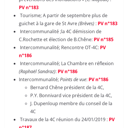
PV n°183
Tourisme; A partir de septembre plus de
guichet à la gare de St Avre
(Brèves)
:
PV n°183
Intercommunalité ;la 4C démission de
C.Rochette et élection de B.Chêne:
PV n°185
Intercommunalité; Rencontre OT-4C:
PV
n°186
Intercommunalité; La Chambre en réflexion
(Raphaël Sandraz)
:
PV n°186
Intercommunalité;
Points de vue
:
PV n°186
Bernard Chêne président de la 4C,
P.Y. Bonnivard vice président de la 4C,
J. Dupenloup membre du conseil de la
4C
Travaux de la 4C réunion du 24/01/2019 :
PV
n°187