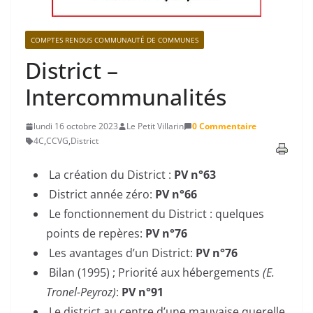
COMPTES RENDUS COMMUNAUTÉ DE COMMUNES
District –
Intercommunalités
lundi 16 octobre 2023
Le Petit Villarin
0 Commentaire
4C
,
CCVG
,
District
La création du District :
PV n°63
District année zéro:
PV n°66
Le fonctionnement du District : quelques
points de repères:
PV n°76
Les avantages d’un District:
PV n°76
Bilan (1995) ; Priorité aux hébergements
(E.
Tronel-Peyroz)
:
PV n°91
Le district au centre d’une mauvaise querelle