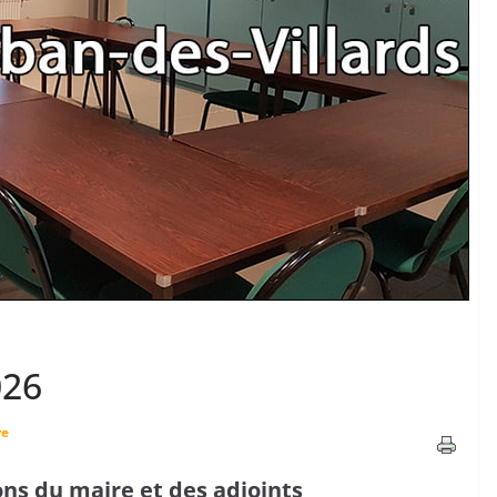
026
re
ions du maire et des adjoints