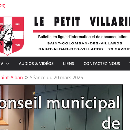
26)
stauration de l’église de Saint-Colomban
tton : « Je voudrais la voir belle ! »
’expérience
ture avec À la Croisée des chemins
nements de la téléphonie mobile et la distribution postale
PV
AUDIOS & VIDÉOS
LIENS
CONTACTEZ-NOUS
aint-Alban
Séance du 20 mars 2026