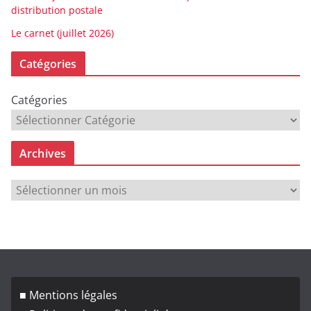
distribution postale
Le carnet (juillet 2026)
Catégories
Catégories
Archives
A
r
c
h
i
v
■ Mentions légales
e