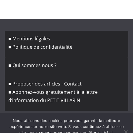
r
c
h
i
v
■ Mentions légales
e
■ Politique de confidentialité
s
■ Qui sommes nous ?
■ Proposer des articles - Contact
■ Abonnez-vous gratuitement à la lettre
d’information du PETIT VILLARIN
Nous utilisons des cookies pour vous garantir la meilleure
expérience sur notre site web. Si vous continuez à utiliser ce
site, nous supposerons que vous en êtes satisfait.