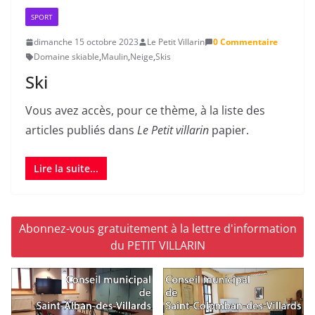
SPORT
dimanche 15 octobre 2023
Le Petit Villarin
0 Commentaire
Domaine skiable
,
Maulin
,
Neige
,
Skis
Ski
Vous avez accès, pour ce thème, à la liste des
articles publiés dans
Le Petit villarin
papier.
Lire la suite...
Abonnez-vous gratuitement à la lettre d'information
du PETIT VILLARIN