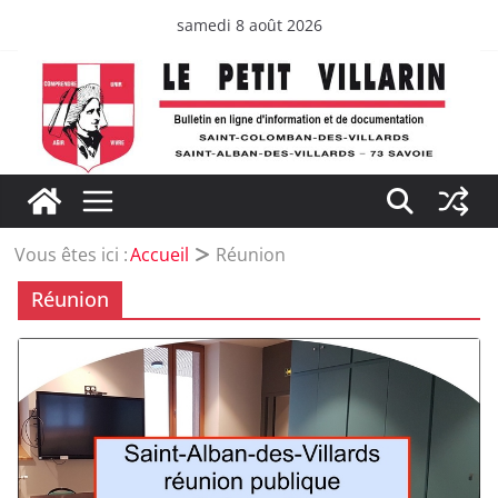
Passer
samedi 8 août 2026
au
contenu
Vous êtes ici :
Accueil
Réunion
Réunion