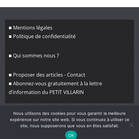
h
i
v
■ Mentions légales
e
■ Politique de confidentialité
s
■ Qui sommes nous ?
■ Proposer des articles - Contact
■ Abonnez-vous gratuitement à la lettre
d’information du PETIT VILLARIN
Nous utilisons des cookies pour vous garantir la meilleure
expérience sur notre site web. Si vous continuez à utiliser ce
site, nous supposerons que vous en êtes satisfait.
Copyright © 2026
Le Petit Villarin
. Tous droits réservés.
OK