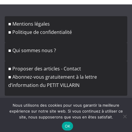
h
i
v
■ Mentions légales
e
■ Politique de confidentialité
s
■ Qui sommes nous ?
■ Proposer des articles - Contact
■ Abonnez-vous gratuitement à la lettre
d’information du PETIT VILLARIN
Nous utilisons des cookies pour vous garantir la meilleure
expérience sur notre site web. Si vous continuez à utiliser ce
site, nous supposerons que vous en êtes satisfait.
Copyright © 2026
Le Petit Villarin
. Tous droits réservés.
OK