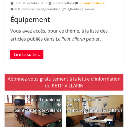
lundi 16 octobre 2023
Le Petit Villarin
0 Commentaire
DDE
,
Hebergement
,
Immobilier
,
PLU
,
Routes
,
Travaux
Équipement
Vous avez accès, pour ce thème, à la liste des
articles publiés dans
Le Petit villarin
papier.
Lire la suite...
Abonnez-vous gratuitement à la lettre d'information
du PETIT VILLARIN