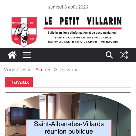
Passer
samedi 8 août 2026
au
contenu
Vous êtes ici :
Accueil
Travaux
Travaux