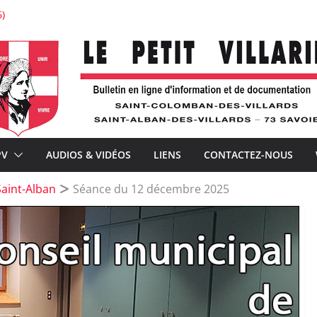
6)
auration de l’église de Saint-Colomban
on : « Je voudrais la voir belle ! »
expérience
re avec À la Croisée des chemins
ements de la téléphonie mobile et la distribution postale
PV
AUDIOS & VIDÉOS
LIENS
CONTACTEZ-NOUS
aint-Alban
Séance du 12 décembre 2025