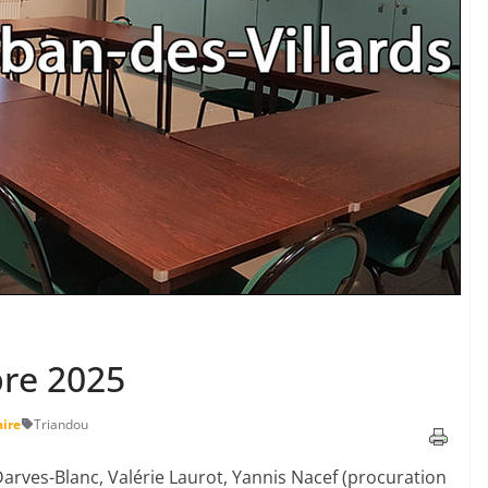
re 2025
ire
Triandou
Darves-Blanc, Valérie Laurot, Yannis Nacef (procuration