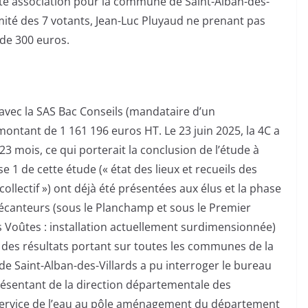
ette association pour la commune de Saint-Alban-des-
imité des 7 votants, Jean-Luc Pluyaud ne prenant pas
 de 300 euros.
avec la SAS Bac Conseils (mandataire d’un
ntant de 1 161 196 euros HT. Le 23 juin 2025, la 4C a
3 mois, ce qui porterait la conclusion de l’étude à
 1 de cette étude (« état des lieux et recueils des
lectif ») ont déjà été présentées aux élus et la phase
décanteurs (sous le Planchamp et sous le Premier
des Voûtes : installation actuellement surdimensionnée)
e des résultats portant sur toutes les communes de la
 Saint-Alban-des-Villards a pu interroger le bureau
résentant de la direction départementale des
e service de l’eau au pôle aménagement du département