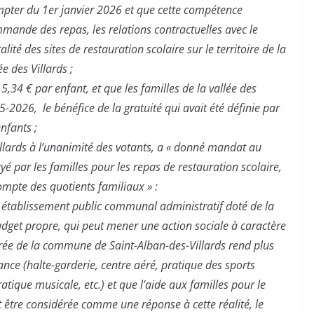
ompter du 1er janvier 2026 et que cette compétence
ommande des repas, les relations contractuelles avec le
alité des sites de restauration scolaire sur le territoire de la
e des Villards ;
 5,34 € par enfant, et que les familles de la vallée des
-2026, le bénéfice de la gratuité qui avait été définie par
nfants ;
illards à l’unanimité des votants, a « donné mandat au
é par les familles pour les repas de restauration scolaire,
compte des quotients familiaux » :
n établissement public communal administratif doté de la
udget propre, qui peut mener une action sociale à caractère
rée de la commune de Saint-Alban-des-Villards rend plus
nfance (halte-garderie, centre aéré, pratique des sports
pratique musicale, etc.) et que l’aide aux familles pour le
t être considérée comme une réponse à cette réalité,
le